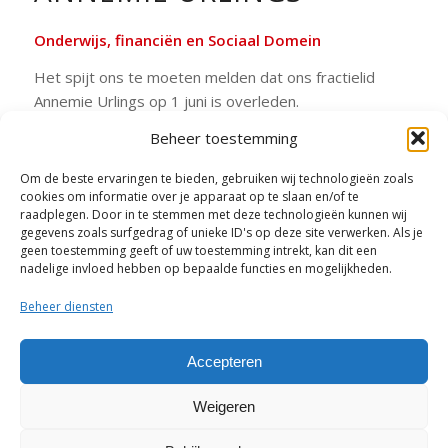
Onderwijs, financiën en Sociaal Domein
Het spijt ons te moeten melden dat ons fractielid
Annemie Urlings op 1 juni is overleden.
Annemie Urlings woonde bijna vijftig jaar in Asten,
Beheer toestemming
kende Asten door en door en zette zich voor iedereen
Om de beste ervaringen te bieden, gebruiken wij technologieën zoals
in de samenleving in.
cookies om informatie over je apparaat op te slaan en/of te
raadplegen. Door in te stemmen met deze technologieën kunnen wij
In Memorian
gegevens zoals surfgedrag of unieke ID's op deze site verwerken. Als je
geen toestemming geeft of uw toestemming intrekt, kan dit een
nadelige invloed hebben op bepaalde functies en mogelijkheden.
Beheer diensten
Deel dit artikel
Accepteren
Weigeren