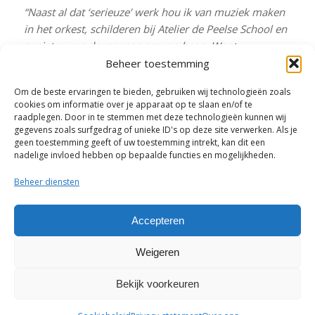
“Naast al dat ‘serieuze’ werk hou ik van muziek maken
in het orkest, schilderen bij Atelier de Peelse School en
genieten van de mensen om me heen. Want
uiteindelijk draait het om samen lachen, samen
Beheer toestemming
werken en samen bouwen aan een Asten waar we trots
Om de beste ervaringen te bieden, gebruiken wij technologieën zoals
op zijn.
cookies om informatie over je apparaat op te slaan en/of te
raadplegen. Door in te stemmen met deze technologieën kunnen wij
Dus: wie doet mee?”
gegevens zoals surfgedrag of unieke ID's op deze site verwerken. Als je
geen toestemming geeft of uw toestemming intrekt, kan dit een
nadelige invloed hebben op bepaalde functies en mogelijkheden.
Beheer diensten
Deel dit artikel
Accepteren
Weigeren
Bekijk voorkeuren