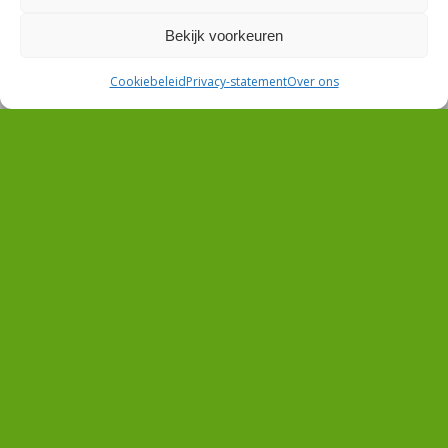
Bekijk voorkeuren
Postadres:
Cookiebeleid
Privacy-statement
Over ons
Progressieve Groepering Asten (PGA)
Kanaalweg 12
5721 MZ Asten
Overige gegevens:
Tel.: (+31)(0)6 – 4270 2822
E-mail:
bestuur@pga-asten.nl
Bankrekeningnummer: NL17 ABNA 0523 4281 62 t.n.v.
Progressieve Groepering Asten
KVK : 40235656
ANBI-instelling
De Progressieve Groepering Asten is
een ANBI-instelling. Giften aan de Progressieve