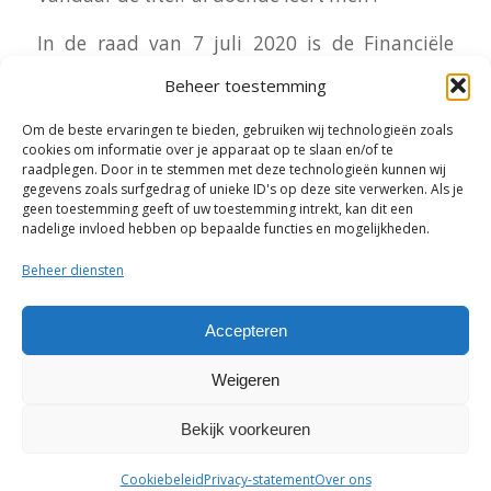
In de raad van 7 juli 2020 is de Financiële
analyse behandeld.
Beheer toestemming
Via de volgende
link
kunt u de beschouwing
Om de beste ervaringen te bieden, gebruiken wij technologieën zoals
cookies om informatie over je apparaat op te slaan en/of te
van de PGA voor 2020 lezen.
raadplegen. Door in te stemmen met deze technologieën kunnen wij
gegevens zoals surfgedrag of unieke ID's op deze site verwerken. Als je
geen toestemming geeft of uw toestemming intrekt, kan dit een
Deel dit stuk
nadelige invloed hebben op bepaalde functies en mogelijkheden.
Beheer diensten
Accepteren
Weigeren
Bekijk voorkeuren
Cookiebeleid
Privacy-statement
Over ons
© PGA-Asten