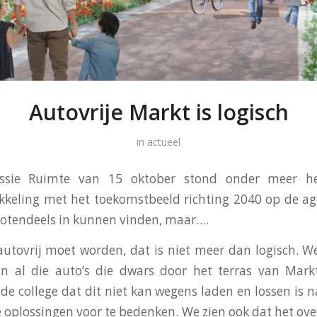
Autovrije Markt is logisch
in
actueel
ssie Ruimte van 15 oktober stond onder meer h
keling met het toekomstbeeld richting 2040 op de age
rotendeels in kunnen vinden, maar….
utovrij moet worden, dat is niet meer dan logisch. We
an al die auto’s die dwars door het terras van Markt
e college dat dit niet kan wegens laden en lossen is na
ze oplossingen voor te bedenken. We zien ook dat het ov