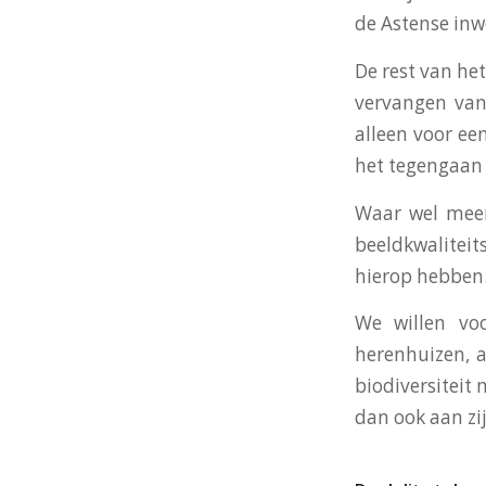
de Astense in
De rest van he
vervangen van
alleen voor ee
het tegengaan 
Waar wel meer
beeldkwaliteit
hierop hebben
We willen vo
herenhuizen, 
biodiversiteit
dan ook aan zij