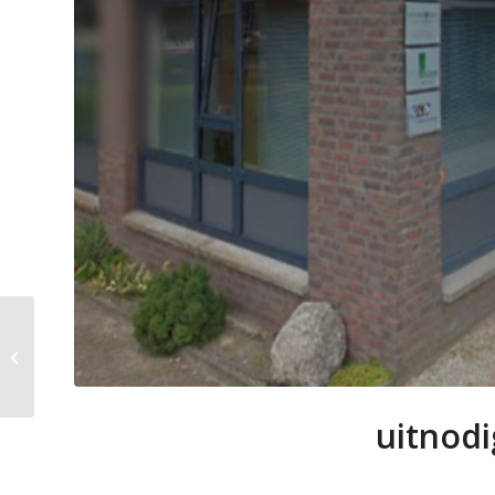
Samen Doen – De
podcast
uitnodi