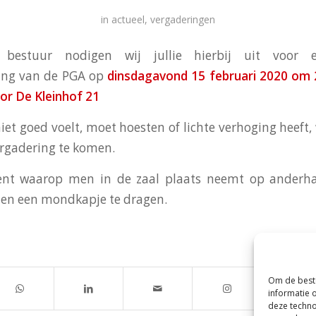
in
actueel
,
vergaderingen
bestuur nodigen wij jullie hierbij uit voor 
ing
van de
PGA
op
dinsdagavond 15 februari 2020 om 2
or De Kleinhof 21
niet goed voelt, moet hoesten of lichte verhoging heeft
rgadering
te komen.
nt waarop men in de zaal plaats neemt op anderha
men een mondkapje te dragen.
Om de beste
informatie 
deze techno