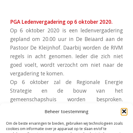
PGA Ledenvergadering op 6 oktober 2020.
Op 6 oktober 2020 is een ledenvergadering
gepland om 20.00 uur in De Beiaard aan de
Pastoor De Kleijnhof. Daarbij worden de RIVM
regels in acht genomen. Ieder die zich niet
goed voelt, wordt verzocht om niet naar de
vergadering te komen.
Op 6 oktober zal de Regionale Energie
Strategie en de bouw van het
gemeenschapshuis worden besproken.
Maatregelen tegen de stankhinder van de
Beheer toestemming
veehouderij komen aan de orde en de
Om de beste ervaringen te bieden, gebruiken wij technologieën zoals
ontwikkeling van de Omgevingsvisie voor de
cookies om informatie over je apparaat op te slaan en/of te